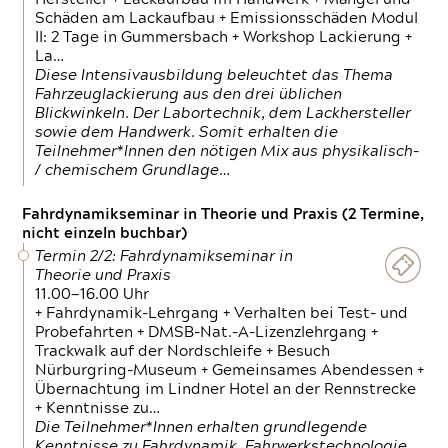
Schäden am Lackaufbau + Emissionsschäden Modul
II: 2 Tage in Gummersbach + Workshop Lackierung +
La…
Diese Intensivausbildung beleuchtet das Thema
Fahrzeuglackierung aus den drei üblichen
Blickwinkeln. Der Labortechnik, dem Lackhersteller
sowie dem Handwerk. Somit erhalten die
Teilnehmer*Innen den nötigen Mix aus physikalisch-
/ chemischem Grundlage…
Fahrdynamikseminar in Theorie und Praxis (2 Termine,
nicht einzeln buchbar)
Termin 2/2: Fahrdynamikseminar in
Theorie und Praxis
11.00—16.00 Uhr
+ Fahrdynamik-Lehrgang + Verhalten bei Test- und
Probefahrten + DMSB-Nat.-A-Lizenzlehrgang +
Trackwalk auf der Nordschleife + Besuch
Nürburgring-Museum + Gemeinsames Abendessen +
Übernachtung im Lindner Hotel an der Rennstrecke
+ Kenntnisse zu…
Die Teilnehmer*Innen erhalten grundlegende
Kenntnisse zu Fahrdynamik, Fahrwerkstechnologie,