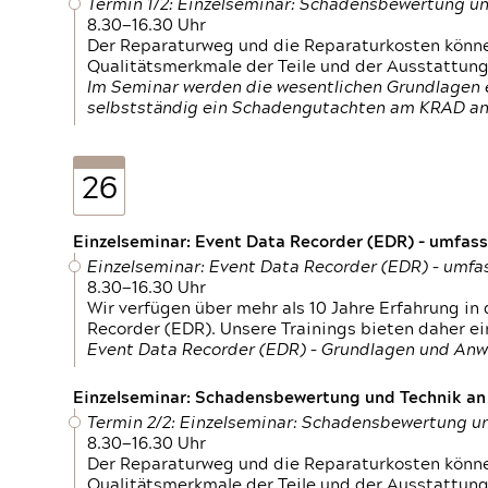
Termin 1/2: Einzelseminar: Schadensbewertung un
8.30—16.30 Uhr
Der Reparaturweg und die Reparaturkosten können
Qualitätsmerkmale der Teile und der Ausstattun
Im Seminar werden die wesentlichen Grundlagen e
selbstständig ein Schadengutachten am KRAD an
26
Einzelseminar: Event Data Recorder (EDR) – umfas
Einzelseminar: Event Data Recorder (EDR) – umf
8.30—16.30 Uhr
Wir verfügen über mehr als 10 Jahre Erfahrung i
Recorder (EDR). Unsere Trainings bieten daher ei
Event Data Recorder (EDR) – Grundlagen und An
Einzelseminar: Schadensbewertung und Technik an M
Termin 2/2: Einzelseminar: Schadensbewertung un
8.30—16.30 Uhr
Der Reparaturweg und die Reparaturkosten können
Qualitätsmerkmale der Teile und der Ausstattun