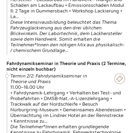
Schäden am Lackaufbau + Emissionsschäden Modul
II: 2 Tage in Gummersbach + Workshop Lackierung +
La…
Diese Intensivausbildung beleuchtet das Thema
Fahrzeuglackierung aus den drei üblichen
Blickwinkeln. Der Labortechnik, dem Lackhersteller
sowie dem Handwerk. Somit erhalten die
Teilnehmer*Innen den nötigen Mix aus physikalisch-
/ chemischem Grundlage…
Fahrdynamikseminar in Theorie und Praxis (2 Termine,
nicht einzeln buchbar)
Termin 2/2: Fahrdynamikseminar in
Theorie und Praxis
11.00—16.00 Uhr
+ Fahrdynamik-Lehrgang + Verhalten bei Test- und
Probefahrten + DMSB-Nat.-A-Lizenzlehrgang +
Trackwalk auf der Nordschleife + Besuch
Nürburgring-Museum + Gemeinsames Abendessen +
Übernachtung im Lindner Hotel an der Rennstrecke
+ Kenntnisse zu…
Die Teilnehmer*Innen erhalten grundlegende
Kenntnisse zu Fahrdynamik, Fahrwerkstechnologie,