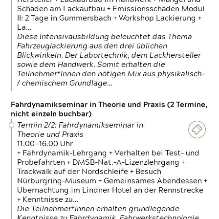
Schäden am Lackaufbau + Emissionsschäden Modul
II: 2 Tage in Gummersbach + Workshop Lackierung +
La…
Diese Intensivausbildung beleuchtet das Thema
Fahrzeuglackierung aus den drei üblichen
Blickwinkeln. Der Labortechnik, dem Lackhersteller
sowie dem Handwerk. Somit erhalten die
Teilnehmer*Innen den nötigen Mix aus physikalisch-
/ chemischem Grundlage…
Fahrdynamikseminar in Theorie und Praxis (2 Termine,
nicht einzeln buchbar)
Termin 2/2: Fahrdynamikseminar in
Theorie und Praxis
11.00—16.00 Uhr
+ Fahrdynamik-Lehrgang + Verhalten bei Test- und
Probefahrten + DMSB-Nat.-A-Lizenzlehrgang +
Trackwalk auf der Nordschleife + Besuch
Nürburgring-Museum + Gemeinsames Abendessen +
Übernachtung im Lindner Hotel an der Rennstrecke
+ Kenntnisse zu…
Die Teilnehmer*Innen erhalten grundlegende
Kenntnisse zu Fahrdynamik, Fahrwerkstechnologie,