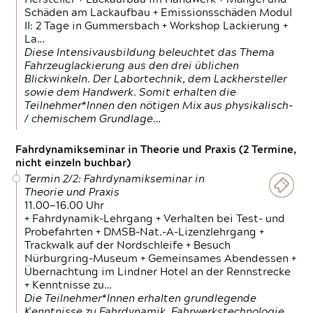
Schäden am Lackaufbau + Emissionsschäden Modul
II: 2 Tage in Gummersbach + Workshop Lackierung +
La…
Diese Intensivausbildung beleuchtet das Thema
Fahrzeuglackierung aus den drei üblichen
Blickwinkeln. Der Labortechnik, dem Lackhersteller
sowie dem Handwerk. Somit erhalten die
Teilnehmer*Innen den nötigen Mix aus physikalisch-
/ chemischem Grundlage…
Fahrdynamikseminar in Theorie und Praxis (2 Termine,
nicht einzeln buchbar)
Termin 2/2: Fahrdynamikseminar in
Theorie und Praxis
11.00—16.00 Uhr
+ Fahrdynamik-Lehrgang + Verhalten bei Test- und
Probefahrten + DMSB-Nat.-A-Lizenzlehrgang +
Trackwalk auf der Nordschleife + Besuch
Nürburgring-Museum + Gemeinsames Abendessen +
Übernachtung im Lindner Hotel an der Rennstrecke
+ Kenntnisse zu…
Die Teilnehmer*Innen erhalten grundlegende
Kenntnisse zu Fahrdynamik, Fahrwerkstechnologie,