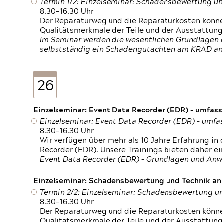
Termin 1/2: Einzelseminar: Schadensbewertung un
8.30—16.30 Uhr
Der Reparaturweg und die Reparaturkosten können
Qualitätsmerkmale der Teile und der Ausstattun
Im Seminar werden die wesentlichen Grundlagen e
selbstständig ein Schadengutachten am KRAD an
26
Einzelseminar: Event Data Recorder (EDR) – umfas
Einzelseminar: Event Data Recorder (EDR) – umf
8.30—16.30 Uhr
Wir verfügen über mehr als 10 Jahre Erfahrung i
Recorder (EDR). Unsere Trainings bieten daher ei
Event Data Recorder (EDR) – Grundlagen und An
Einzelseminar: Schadensbewertung und Technik an M
Termin 2/2: Einzelseminar: Schadensbewertung un
8.30—16.30 Uhr
Der Reparaturweg und die Reparaturkosten können
Qualitätsmerkmale der Teile und der Ausstattun