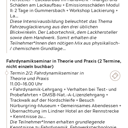
Schäden am Lackaufbau + Emissionsschäden Modul
II: 2 Tage in Gummersbach + Workshop Lackierung +
La…
Diese Intensivausbildung beleuchtet das Thema
Fahrzeuglackierung aus den drei üblichen
Blickwinkeln. Der Labortechnik, dem Lackhersteller
sowie dem Handwerk. Somit erhalten die
Teilnehmer*Innen den nötigen Mix aus physikalisch-
/ chemischem Grundlage…
Fahrdynamikseminar in Theorie und Praxis (2 Termine,
nicht einzeln buchbar)
Termin 2/2: Fahrdynamikseminar in
Theorie und Praxis
11.00—16.00 Uhr
+ Fahrdynamik-Lehrgang + Verhalten bei Test- und
Probefahrten + DMSB-Nat.-A-Lizenzlehrgang +
Trackwalk auf der Nordschleife + Besuch
Nürburgring-Museum + Gemeinsames Abendessen +
Übernachtung im Lindner Hotel an der Rennstrecke
+ Kenntnisse zu…
Die Teilnehmer*Innen erhalten grundlegende
Kenntnisse zu Fahrdynamik, Fahrwerkstechnologie,