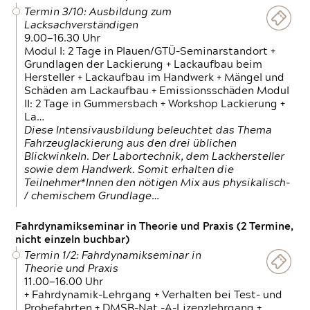
Termin 3/10: Ausbildung zum
Lacksachverständigen
9.00—16.30 Uhr
Modul I: 2 Tage in Plauen/GTÜ-Seminarstandort +
Grundlagen der Lackierung + Lackaufbau beim
Hersteller + Lackaufbau im Handwerk + Mängel und
Schäden am Lackaufbau + Emissionsschäden Modul
II: 2 Tage in Gummersbach + Workshop Lackierung +
La…
Diese Intensivausbildung beleuchtet das Thema
Fahrzeuglackierung aus den drei üblichen
Blickwinkeln. Der Labortechnik, dem Lackhersteller
sowie dem Handwerk. Somit erhalten die
Teilnehmer*Innen den nötigen Mix aus physikalisch-
/ chemischem Grundlage…
Fahrdynamikseminar in Theorie und Praxis (2 Termine,
nicht einzeln buchbar)
Termin 1/2: Fahrdynamikseminar in
Theorie und Praxis
11.00—16.00 Uhr
+ Fahrdynamik-Lehrgang + Verhalten bei Test- und
Probefahrten + DMSB-Nat.-A-Lizenzlehrgang +