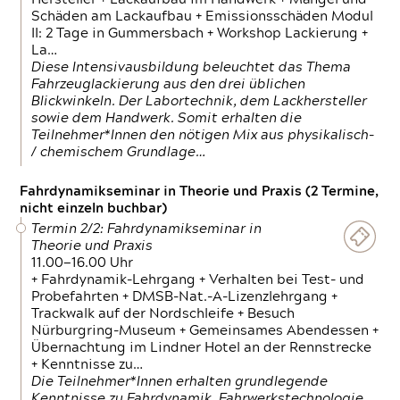
Schäden am Lackaufbau + Emissionsschäden Modul
II: 2 Tage in Gummersbach + Workshop Lackierung +
La…
Diese Intensivausbildung beleuchtet das Thema
Fahrzeuglackierung aus den drei üblichen
Blickwinkeln. Der Labortechnik, dem Lackhersteller
sowie dem Handwerk. Somit erhalten die
Teilnehmer*Innen den nötigen Mix aus physikalisch-
/ chemischem Grundlage…
Fahrdynamikseminar in Theorie und Praxis (2 Termine,
nicht einzeln buchbar)
Termin 2/2: Fahrdynamikseminar in
Theorie und Praxis
11.00—16.00 Uhr
+ Fahrdynamik-Lehrgang + Verhalten bei Test- und
Probefahrten + DMSB-Nat.-A-Lizenzlehrgang +
Trackwalk auf der Nordschleife + Besuch
Nürburgring-Museum + Gemeinsames Abendessen +
Übernachtung im Lindner Hotel an der Rennstrecke
+ Kenntnisse zu…
Die Teilnehmer*Innen erhalten grundlegende
Kenntnisse zu Fahrdynamik, Fahrwerkstechnologie,