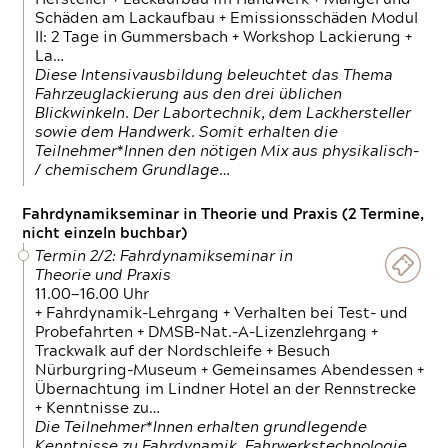
Schäden am Lackaufbau + Emissionsschäden Modul
II: 2 Tage in Gummersbach + Workshop Lackierung +
La…
Diese Intensivausbildung beleuchtet das Thema
Fahrzeuglackierung aus den drei üblichen
Blickwinkeln. Der Labortechnik, dem Lackhersteller
sowie dem Handwerk. Somit erhalten die
Teilnehmer*Innen den nötigen Mix aus physikalisch-
/ chemischem Grundlage…
Fahrdynamikseminar in Theorie und Praxis (2 Termine,
nicht einzeln buchbar)
Termin 2/2: Fahrdynamikseminar in
Theorie und Praxis
11.00—16.00 Uhr
+ Fahrdynamik-Lehrgang + Verhalten bei Test- und
Probefahrten + DMSB-Nat.-A-Lizenzlehrgang +
Trackwalk auf der Nordschleife + Besuch
Nürburgring-Museum + Gemeinsames Abendessen +
Übernachtung im Lindner Hotel an der Rennstrecke
+ Kenntnisse zu…
Die Teilnehmer*Innen erhalten grundlegende
Kenntnisse zu Fahrdynamik, Fahrwerkstechnologie,