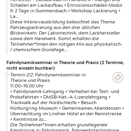
Schäden am Lackaufbau + Emissionsschäden Modul
II: 2 Tage in Gummersbach + Workshop Lackierung +
La…
Diese Intensivausbildung beleuchtet das Thema
Fahrzeuglackierung aus den drei üblichen
Blickwinkeln. Der Labortechnik, dem Lackhersteller
sowie dem Handwerk. Somit erhalten die
Teilnehmer*Innen den nötigen Mix aus physikalisch-
/ chemischem Grundlage…
Fahrdynamikseminar in Theorie und Praxis (2 Termine,
nicht einzeln buchbar)
Termin 2/2: Fahrdynamikseminar in
Theorie und Praxis
11.00—16.00 Uhr
+ Fahrdynamik-Lehrgang + Verhalten bei Test- und
Probefahrten + DMSB-Nat.-A-Lizenzlehrgang +
Trackwalk auf der Nordschleife + Besuch
Nürburgring-Museum + Gemeinsames Abendessen +
Übernachtung im Lindner Hotel an der Rennstrecke
+ Kenntnisse zu…
Die Teilnehmer*Innen erhalten grundlegende
Kenntnisse zu Fahrdynamik, Fahrwerkstechnologie,