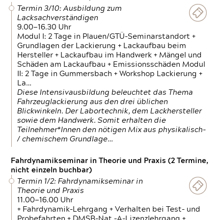
Termin 3/10: Ausbildung zum
Lacksachverständigen
9.00—16.30 Uhr
Modul I: 2 Tage in Plauen/GTÜ-Seminarstandort +
Grundlagen der Lackierung + Lackaufbau beim
Hersteller + Lackaufbau im Handwerk + Mängel und
Schäden am Lackaufbau + Emissionsschäden Modul
II: 2 Tage in Gummersbach + Workshop Lackierung +
La…
Diese Intensivausbildung beleuchtet das Thema
Fahrzeuglackierung aus den drei üblichen
Blickwinkeln. Der Labortechnik, dem Lackhersteller
sowie dem Handwerk. Somit erhalten die
Teilnehmer*Innen den nötigen Mix aus physikalisch-
/ chemischem Grundlage…
Fahrdynamikseminar in Theorie und Praxis (2 Termine,
nicht einzeln buchbar)
Termin 1/2: Fahrdynamikseminar in
Theorie und Praxis
11.00—16.00 Uhr
+ Fahrdynamik-Lehrgang + Verhalten bei Test- und
Probefahrten + DMSB-Nat.-A-Lizenzlehrgang +