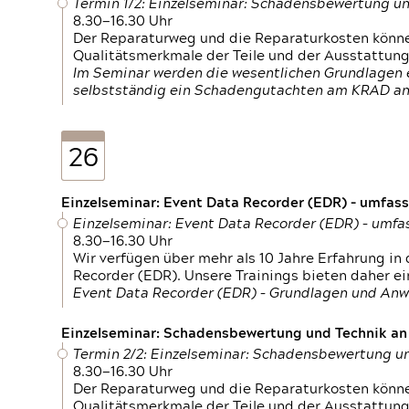
Termin 1/2: Einzelseminar: Schadensbewertung un
8.30—16.30 Uhr
Der Reparaturweg und die Reparaturkosten können
Qualitätsmerkmale der Teile und der Ausstattun
Im Seminar werden die wesentlichen Grundlagen e
selbstständig ein Schadengutachten am KRAD an
26
Einzelseminar: Event Data Recorder (EDR) – umfas
Einzelseminar: Event Data Recorder (EDR) – umf
8.30—16.30 Uhr
Wir verfügen über mehr als 10 Jahre Erfahrung i
Recorder (EDR). Unsere Trainings bieten daher ei
Event Data Recorder (EDR) – Grundlagen und An
Einzelseminar: Schadensbewertung und Technik an M
Termin 2/2: Einzelseminar: Schadensbewertung un
8.30—16.30 Uhr
Der Reparaturweg und die Reparaturkosten können
Qualitätsmerkmale der Teile und der Ausstattun