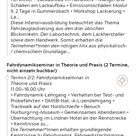
Schäden am Lackaufbau + Emissionsschäden Modul
II: 2 Tage in Gummersbach + Workshop Lackierung +
La…
Diese Intensivausbildung beleuchtet das Thema
Fahrzeuglackierung aus den drei üblichen
Blickwinkeln. Der Labortechnik, dem Lackhersteller
sowie dem Handwerk. Somit erhalten die
Teilnehmer*Innen den nötigen Mix aus physikalisch-
/ chemischem Grundlage…
Fahrdynamikseminar in Theorie und Praxis (2 Termine,
nicht einzeln buchbar)
Termin 2/2: Fahrdynamikseminar in
Theorie und Praxis
11.00—16.00 Uhr
+ Fahrdynamik-Lehrgang + Verhalten bei Test- und
Probefahrten + DMSB-Nat.-A-Lizenzlehrgang +
Trackwalk auf der Nordschleife + Besuch
Nürburgring-Museum + Gemeinsames Abendessen +
Übernachtung im Lindner Hotel an der Rennstrecke
+ Kenntnisse zu…
Die Teilnehmer*Innen erhalten grundlegende
Kenntnisse zu Fahrdynamik, Fahrwerkstechnologie,