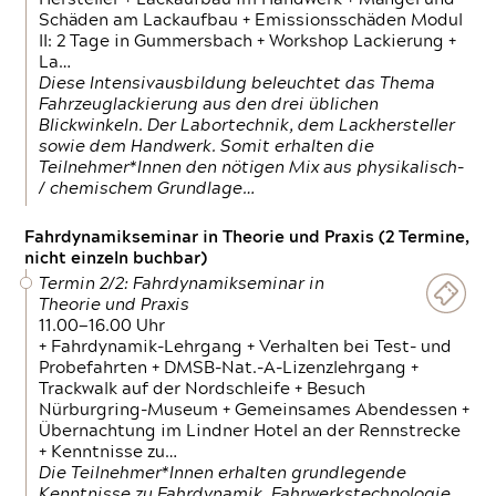
Schäden am Lackaufbau + Emissionsschäden Modul
II: 2 Tage in Gummersbach + Workshop Lackierung +
La…
Diese Intensivausbildung beleuchtet das Thema
Fahrzeuglackierung aus den drei üblichen
Blickwinkeln. Der Labortechnik, dem Lackhersteller
sowie dem Handwerk. Somit erhalten die
Teilnehmer*Innen den nötigen Mix aus physikalisch-
/ chemischem Grundlage…
Fahrdynamikseminar in Theorie und Praxis (2 Termine,
nicht einzeln buchbar)
Termin 2/2: Fahrdynamikseminar in
Theorie und Praxis
11.00—16.00 Uhr
+ Fahrdynamik-Lehrgang + Verhalten bei Test- und
Probefahrten + DMSB-Nat.-A-Lizenzlehrgang +
Trackwalk auf der Nordschleife + Besuch
Nürburgring-Museum + Gemeinsames Abendessen +
Übernachtung im Lindner Hotel an der Rennstrecke
+ Kenntnisse zu…
Die Teilnehmer*Innen erhalten grundlegende
Kenntnisse zu Fahrdynamik, Fahrwerkstechnologie,