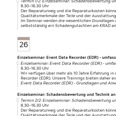
Termin 1/2: Einzelseminar: Schadensbewertung un
8.30—16.30 Uhr
Der Reparaturweg und die Reparaturkosten können
Qualitätsmerkmale der Teile und der Ausstattun
Im Seminar werden die wesentlichen Grundlagen e
selbstständig ein Schadengutachten am KRAD an
26
Einzelseminar: Event Data Recorder (EDR) – umfas
Einzelseminar: Event Data Recorder (EDR) – umf
8.30—16.30 Uhr
Wir verfügen über mehr als 10 Jahre Erfahrung i
Recorder (EDR). Unsere Trainings bieten daher ei
Event Data Recorder (EDR) – Grundlagen und An
Einzelseminar: Schadensbewertung und Technik an M
Termin 2/2: Einzelseminar: Schadensbewertung un
8.30—16.30 Uhr
Der Reparaturweg und die Reparaturkosten können
Qualitätsmerkmale der Teile und der Ausstattun