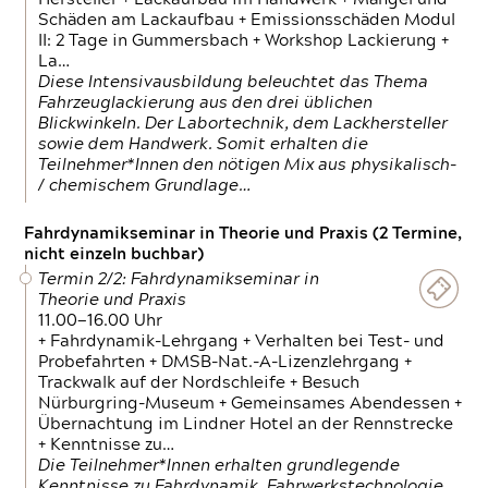
Schäden am Lackaufbau + Emissionsschäden Modul
II: 2 Tage in Gummersbach + Workshop Lackierung +
La…
Diese Intensivausbildung beleuchtet das Thema
Fahrzeuglackierung aus den drei üblichen
Blickwinkeln. Der Labortechnik, dem Lackhersteller
sowie dem Handwerk. Somit erhalten die
Teilnehmer*Innen den nötigen Mix aus physikalisch-
/ chemischem Grundlage…
Fahrdynamikseminar in Theorie und Praxis (2 Termine,
nicht einzeln buchbar)
Termin 2/2: Fahrdynamikseminar in
Theorie und Praxis
11.00—16.00 Uhr
+ Fahrdynamik-Lehrgang + Verhalten bei Test- und
Probefahrten + DMSB-Nat.-A-Lizenzlehrgang +
Trackwalk auf der Nordschleife + Besuch
Nürburgring-Museum + Gemeinsames Abendessen +
Übernachtung im Lindner Hotel an der Rennstrecke
+ Kenntnisse zu…
Die Teilnehmer*Innen erhalten grundlegende
Kenntnisse zu Fahrdynamik, Fahrwerkstechnologie,