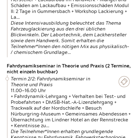
Schäden am Lackaufbau + Emissionsschäden Modul
II: 2 Tage in Gummersbach + Workshop Lackierung +
La…
Diese Intensivausbildung beleuchtet das Thema
Fahrzeuglackierung aus den drei üblichen
Blickwinkeln. Der Labortechnik, dem Lackhersteller
sowie dem Handwerk. Somit erhalten die
Teilnehmer*Innen den nötigen Mix aus physikalisch-
/ chemischem Grundlage…
Fahrdynamikseminar in Theorie und Praxis (2 Termine,
nicht einzeln buchbar)
Termin 2/2: Fahrdynamikseminar in
Theorie und Praxis
11.00—16.00 Uhr
+ Fahrdynamik-Lehrgang + Verhalten bei Test- und
Probefahrten + DMSB-Nat.-A-Lizenzlehrgang +
Trackwalk auf der Nordschleife + Besuch
Nürburgring-Museum + Gemeinsames Abendessen +
Übernachtung im Lindner Hotel an der Rennstrecke
+ Kenntnisse zu…
Die Teilnehmer*Innen erhalten grundlegende
Kenntnisse zu Fahrdynamik, Fahrwerkstechnologie,