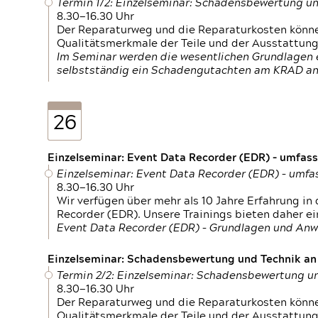
Termin 1/2: Einzelseminar: Schadensbewertung un
8.30—16.30 Uhr
Der Reparaturweg und die Reparaturkosten können
Qualitätsmerkmale der Teile und der Ausstattun
Im Seminar werden die wesentlichen Grundlagen e
selbstständig ein Schadengutachten am KRAD an
26
Einzelseminar: Event Data Recorder (EDR) – umfas
Einzelseminar: Event Data Recorder (EDR) – umf
8.30—16.30 Uhr
Wir verfügen über mehr als 10 Jahre Erfahrung i
Recorder (EDR). Unsere Trainings bieten daher ei
Event Data Recorder (EDR) – Grundlagen und An
Einzelseminar: Schadensbewertung und Technik an M
Termin 2/2: Einzelseminar: Schadensbewertung un
8.30—16.30 Uhr
Der Reparaturweg und die Reparaturkosten können
Qualitätsmerkmale der Teile und der Ausstattun