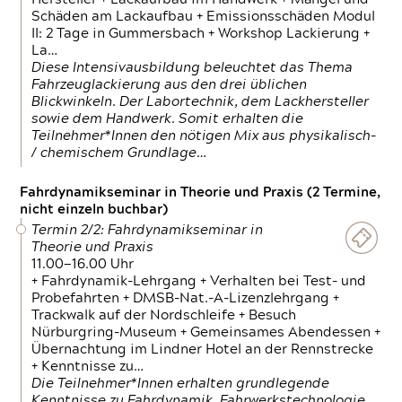
Schäden am Lackaufbau + Emissionsschäden Modul
II: 2 Tage in Gummersbach + Workshop Lackierung +
La…
Diese Intensivausbildung beleuchtet das Thema
Fahrzeuglackierung aus den drei üblichen
Blickwinkeln. Der Labortechnik, dem Lackhersteller
sowie dem Handwerk. Somit erhalten die
Teilnehmer*Innen den nötigen Mix aus physikalisch-
/ chemischem Grundlage…
Fahrdynamikseminar in Theorie und Praxis (2 Termine,
nicht einzeln buchbar)
Termin 2/2: Fahrdynamikseminar in
Theorie und Praxis
11.00—16.00 Uhr
+ Fahrdynamik-Lehrgang + Verhalten bei Test- und
Probefahrten + DMSB-Nat.-A-Lizenzlehrgang +
Trackwalk auf der Nordschleife + Besuch
Nürburgring-Museum + Gemeinsames Abendessen +
Übernachtung im Lindner Hotel an der Rennstrecke
+ Kenntnisse zu…
Die Teilnehmer*Innen erhalten grundlegende
Kenntnisse zu Fahrdynamik, Fahrwerkstechnologie,