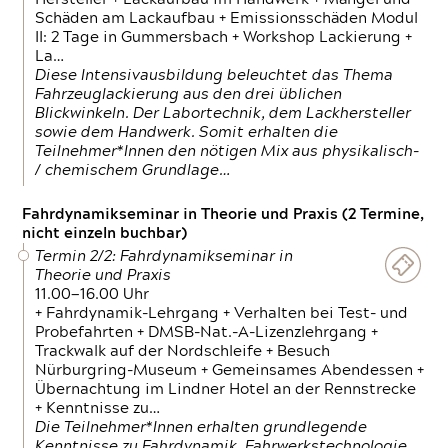
Schäden am Lackaufbau + Emissionsschäden Modul
II: 2 Tage in Gummersbach + Workshop Lackierung +
La…
Diese Intensivausbildung beleuchtet das Thema
Fahrzeuglackierung aus den drei üblichen
Blickwinkeln. Der Labortechnik, dem Lackhersteller
sowie dem Handwerk. Somit erhalten die
Teilnehmer*Innen den nötigen Mix aus physikalisch-
/ chemischem Grundlage…
Fahrdynamikseminar in Theorie und Praxis (2 Termine,
nicht einzeln buchbar)
Termin 2/2: Fahrdynamikseminar in
Theorie und Praxis
11.00—16.00 Uhr
+ Fahrdynamik-Lehrgang + Verhalten bei Test- und
Probefahrten + DMSB-Nat.-A-Lizenzlehrgang +
Trackwalk auf der Nordschleife + Besuch
Nürburgring-Museum + Gemeinsames Abendessen +
Übernachtung im Lindner Hotel an der Rennstrecke
+ Kenntnisse zu…
Die Teilnehmer*Innen erhalten grundlegende
Kenntnisse zu Fahrdynamik, Fahrwerkstechnologie,