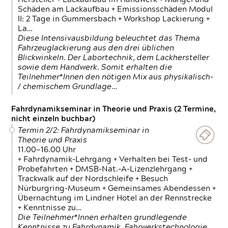
Schäden am Lackaufbau + Emissionsschäden Modul
II: 2 Tage in Gummersbach + Workshop Lackierung +
La…
Diese Intensivausbildung beleuchtet das Thema
Fahrzeuglackierung aus den drei üblichen
Blickwinkeln. Der Labortechnik, dem Lackhersteller
sowie dem Handwerk. Somit erhalten die
Teilnehmer*Innen den nötigen Mix aus physikalisch-
/ chemischem Grundlage…
Fahrdynamikseminar in Theorie und Praxis (2 Termine,
nicht einzeln buchbar)
Termin 2/2: Fahrdynamikseminar in
Theorie und Praxis
11.00—16.00 Uhr
+ Fahrdynamik-Lehrgang + Verhalten bei Test- und
Probefahrten + DMSB-Nat.-A-Lizenzlehrgang +
Trackwalk auf der Nordschleife + Besuch
Nürburgring-Museum + Gemeinsames Abendessen +
Übernachtung im Lindner Hotel an der Rennstrecke
+ Kenntnisse zu…
Die Teilnehmer*Innen erhalten grundlegende
Kenntnisse zu Fahrdynamik, Fahrwerkstechnologie,