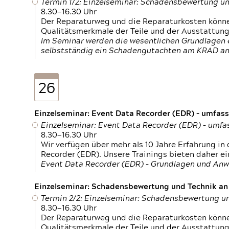
Termin 1/2: Einzelseminar: Schadensbewertung un
8.30—16.30 Uhr
Der Reparaturweg und die Reparaturkosten können
Qualitätsmerkmale der Teile und der Ausstattun
Im Seminar werden die wesentlichen Grundlagen e
selbstständig ein Schadengutachten am KRAD an
26
Einzelseminar: Event Data Recorder (EDR) – umfas
Einzelseminar: Event Data Recorder (EDR) – umf
8.30—16.30 Uhr
Wir verfügen über mehr als 10 Jahre Erfahrung i
Recorder (EDR). Unsere Trainings bieten daher ei
Event Data Recorder (EDR) – Grundlagen und An
Einzelseminar: Schadensbewertung und Technik an M
Termin 2/2: Einzelseminar: Schadensbewertung un
8.30—16.30 Uhr
Der Reparaturweg und die Reparaturkosten können
Qualitätsmerkmale der Teile und der Ausstattun