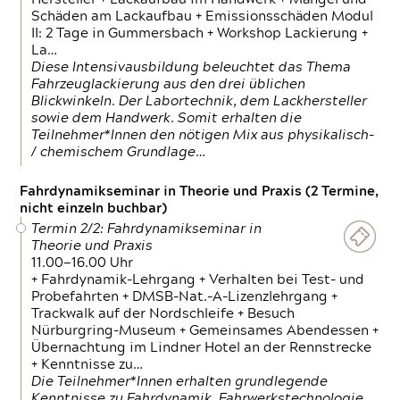
Schäden am Lackaufbau + Emissionsschäden Modul
II: 2 Tage in Gummersbach + Workshop Lackierung +
La…
Diese Intensivausbildung beleuchtet das Thema
Fahrzeuglackierung aus den drei üblichen
Blickwinkeln. Der Labortechnik, dem Lackhersteller
sowie dem Handwerk. Somit erhalten die
Teilnehmer*Innen den nötigen Mix aus physikalisch-
/ chemischem Grundlage…
Fahrdynamikseminar in Theorie und Praxis (2 Termine,
nicht einzeln buchbar)
Termin 2/2: Fahrdynamikseminar in
Theorie und Praxis
11.00—16.00 Uhr
+ Fahrdynamik-Lehrgang + Verhalten bei Test- und
Probefahrten + DMSB-Nat.-A-Lizenzlehrgang +
Trackwalk auf der Nordschleife + Besuch
Nürburgring-Museum + Gemeinsames Abendessen +
Übernachtung im Lindner Hotel an der Rennstrecke
+ Kenntnisse zu…
Die Teilnehmer*Innen erhalten grundlegende
Kenntnisse zu Fahrdynamik, Fahrwerkstechnologie,