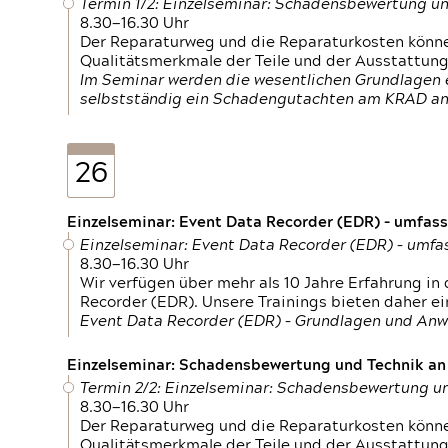
Termin 1/2: Einzelseminar: Schadensbewertung un
8.30—16.30 Uhr
Der Reparaturweg und die Reparaturkosten können
Qualitätsmerkmale der Teile und der Ausstattun
Im Seminar werden die wesentlichen Grundlagen e
selbstständig ein Schadengutachten am KRAD an
26
Einzelseminar: Event Data Recorder (EDR) – umfas
Einzelseminar: Event Data Recorder (EDR) – umf
8.30—16.30 Uhr
Wir verfügen über mehr als 10 Jahre Erfahrung i
Recorder (EDR). Unsere Trainings bieten daher ei
Event Data Recorder (EDR) – Grundlagen und An
Einzelseminar: Schadensbewertung und Technik an M
Termin 2/2: Einzelseminar: Schadensbewertung un
8.30—16.30 Uhr
Der Reparaturweg und die Reparaturkosten können
Qualitätsmerkmale der Teile und der Ausstattun