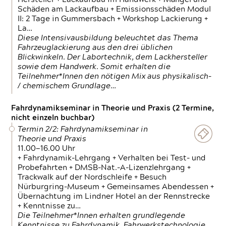
Schäden am Lackaufbau + Emissionsschäden Modul
II: 2 Tage in Gummersbach + Workshop Lackierung +
La…
Diese Intensivausbildung beleuchtet das Thema
Fahrzeuglackierung aus den drei üblichen
Blickwinkeln. Der Labortechnik, dem Lackhersteller
sowie dem Handwerk. Somit erhalten die
Teilnehmer*Innen den nötigen Mix aus physikalisch-
/ chemischem Grundlage…
Fahrdynamikseminar in Theorie und Praxis (2 Termine,
nicht einzeln buchbar)
Termin 2/2: Fahrdynamikseminar in
Theorie und Praxis
11.00—16.00 Uhr
+ Fahrdynamik-Lehrgang + Verhalten bei Test- und
Probefahrten + DMSB-Nat.-A-Lizenzlehrgang +
Trackwalk auf der Nordschleife + Besuch
Nürburgring-Museum + Gemeinsames Abendessen +
Übernachtung im Lindner Hotel an der Rennstrecke
+ Kenntnisse zu…
Die Teilnehmer*Innen erhalten grundlegende
Kenntnisse zu Fahrdynamik, Fahrwerkstechnologie,