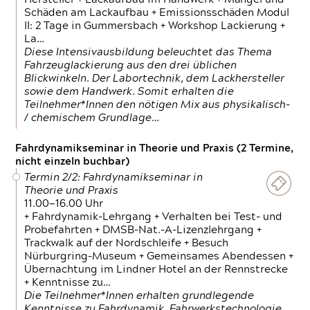
Schäden am Lackaufbau + Emissionsschäden Modul
II: 2 Tage in Gummersbach + Workshop Lackierung +
La…
Diese Intensivausbildung beleuchtet das Thema
Fahrzeuglackierung aus den drei üblichen
Blickwinkeln. Der Labortechnik, dem Lackhersteller
sowie dem Handwerk. Somit erhalten die
Teilnehmer*Innen den nötigen Mix aus physikalisch-
/ chemischem Grundlage…
Fahrdynamikseminar in Theorie und Praxis (2 Termine,
nicht einzeln buchbar)
Termin 2/2: Fahrdynamikseminar in
Theorie und Praxis
11.00—16.00 Uhr
+ Fahrdynamik-Lehrgang + Verhalten bei Test- und
Probefahrten + DMSB-Nat.-A-Lizenzlehrgang +
Trackwalk auf der Nordschleife + Besuch
Nürburgring-Museum + Gemeinsames Abendessen +
Übernachtung im Lindner Hotel an der Rennstrecke
+ Kenntnisse zu…
Die Teilnehmer*Innen erhalten grundlegende
Kenntnisse zu Fahrdynamik, Fahrwerkstechnologie,