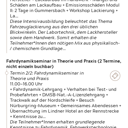
Schäden am Lackaufbau + Emissionsschäden Modul
II: 2 Tage in Gummersbach + Workshop Lackierung +
La…
Diese Intensivausbildung beleuchtet das Thema
Fahrzeuglackierung aus den drei üblichen
Blickwinkeln. Der Labortechnik, dem Lackhersteller
sowie dem Handwerk. Somit erhalten die
Teilnehmer*Innen den nötigen Mix aus physikalisch-
/ chemischem Grundlage…
Fahrdynamikseminar in Theorie und Praxis (2 Termine,
nicht einzeln buchbar)
Termin 2/2: Fahrdynamikseminar in
Theorie und Praxis
11.00—16.00 Uhr
+ Fahrdynamik-Lehrgang + Verhalten bei Test- und
Probefahrten + DMSB-Nat.-A-Lizenzlehrgang +
Trackwalk auf der Nordschleife + Besuch
Nürburgring-Museum + Gemeinsames Abendessen +
Übernachtung im Lindner Hotel an der Rennstrecke
+ Kenntnisse zu…
Die Teilnehmer*Innen erhalten grundlegende
Kenntnisse zu Fahrdynamik, Fahrwerkstechnologie,