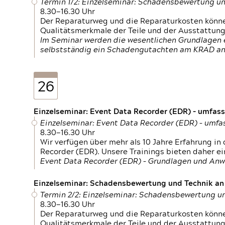
Termin 1/2: Einzelseminar: Schadensbewertung un
8.30—16.30 Uhr
Der Reparaturweg und die Reparaturkosten können
Qualitätsmerkmale der Teile und der Ausstattun
Im Seminar werden die wesentlichen Grundlagen e
selbstständig ein Schadengutachten am KRAD an
26
Einzelseminar: Event Data Recorder (EDR) – umfas
Einzelseminar: Event Data Recorder (EDR) – umf
8.30—16.30 Uhr
Wir verfügen über mehr als 10 Jahre Erfahrung i
Recorder (EDR). Unsere Trainings bieten daher ei
Event Data Recorder (EDR) – Grundlagen und An
Einzelseminar: Schadensbewertung und Technik an M
Termin 2/2: Einzelseminar: Schadensbewertung un
8.30—16.30 Uhr
Der Reparaturweg und die Reparaturkosten können
Qualitätsmerkmale der Teile und der Ausstattun