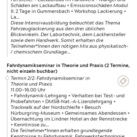
Schäden am Lackaufbau + Emissionsschäden Modul
II: 2 Tage in Gummersbach + Workshop Lackierung +
La…
Diese Intensivausbildung beleuchtet das Thema
Fahrzeuglackierung aus den drei üblichen
Blickwinkeln. Der Labortechnik, dem Lackhersteller
sowie dem Handwerk. Somit erhalten die
Teilnehmer*Innen den nötigen Mix aus physikalisch-
/ chemischem Grundlage…
Fahrdynamikseminar in Theorie und Praxis (2 Termine,
nicht einzeln buchbar)
Termin 2/2: Fahrdynamikseminar in
Theorie und Praxis
11.00—16.00 Uhr
+ Fahrdynamik-Lehrgang + Verhalten bei Test- und
Probefahrten + DMSB-Nat.-A-Lizenzlehrgang +
Trackwalk auf der Nordschleife + Besuch
Nürburgring-Museum + Gemeinsames Abendessen +
Übernachtung im Lindner Hotel an der Rennstrecke
+ Kenntnisse zu…
Die Teilnehmer*Innen erhalten grundlegende
Kenntnisse zu Fahrdynamik, Fahrwerkstechnologie,