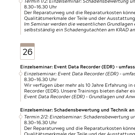
Termin 1/2: Einzelseminar: Schadensbewertung un
8.30—16.30 Uhr
Der Reparaturweg und die Reparaturkosten können
Qualitätsmerkmale der Teile und der Ausstattun
Im Seminar werden die wesentlichen Grundlagen e
selbstständig ein Schadengutachten am KRAD an
26
Einzelseminar: Event Data Recorder (EDR) – umfas
Einzelseminar: Event Data Recorder (EDR) – umf
8.30—16.30 Uhr
Wir verfügen über mehr als 10 Jahre Erfahrung i
Recorder (EDR). Unsere Trainings bieten daher ei
Event Data Recorder (EDR) – Grundlagen und An
Einzelseminar: Schadensbewertung und Technik an M
Termin 2/2: Einzelseminar: Schadensbewertung un
8.30—16.30 Uhr
Der Reparaturweg und die Reparaturkosten können
Qualitätsmerkmale der Teile und der Ausstattun