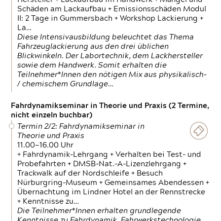
Schäden am Lackaufbau + Emissionsschäden Modul
II: 2 Tage in Gummersbach + Workshop Lackierung +
La…
Diese Intensivausbildung beleuchtet das Thema
Fahrzeuglackierung aus den drei üblichen
Blickwinkeln. Der Labortechnik, dem Lackhersteller
sowie dem Handwerk. Somit erhalten die
Teilnehmer*Innen den nötigen Mix aus physikalisch-
/ chemischem Grundlage…
Fahrdynamikseminar in Theorie und Praxis (2 Termine,
nicht einzeln buchbar)
Termin 2/2: Fahrdynamikseminar in
Theorie und Praxis
11.00—16.00 Uhr
+ Fahrdynamik-Lehrgang + Verhalten bei Test- und
Probefahrten + DMSB-Nat.-A-Lizenzlehrgang +
Trackwalk auf der Nordschleife + Besuch
Nürburgring-Museum + Gemeinsames Abendessen +
Übernachtung im Lindner Hotel an der Rennstrecke
+ Kenntnisse zu…
Die Teilnehmer*Innen erhalten grundlegende
Kenntnisse zu Fahrdynamik, Fahrwerkstechnologie,