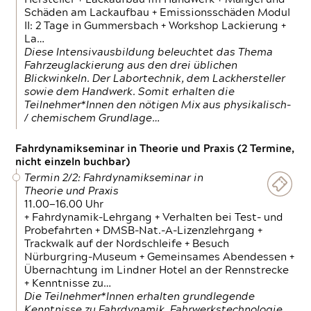
Schäden am Lackaufbau + Emissionsschäden Modul
II: 2 Tage in Gummersbach + Workshop Lackierung +
La…
Diese Intensivausbildung beleuchtet das Thema
Fahrzeuglackierung aus den drei üblichen
Blickwinkeln. Der Labortechnik, dem Lackhersteller
sowie dem Handwerk. Somit erhalten die
Teilnehmer*Innen den nötigen Mix aus physikalisch-
/ chemischem Grundlage…
Fahrdynamikseminar in Theorie und Praxis (2 Termine,
nicht einzeln buchbar)
Termin 2/2: Fahrdynamikseminar in
Theorie und Praxis
11.00—16.00 Uhr
+ Fahrdynamik-Lehrgang + Verhalten bei Test- und
Probefahrten + DMSB-Nat.-A-Lizenzlehrgang +
Trackwalk auf der Nordschleife + Besuch
Nürburgring-Museum + Gemeinsames Abendessen +
Übernachtung im Lindner Hotel an der Rennstrecke
+ Kenntnisse zu…
Die Teilnehmer*Innen erhalten grundlegende
Kenntnisse zu Fahrdynamik, Fahrwerkstechnologie,