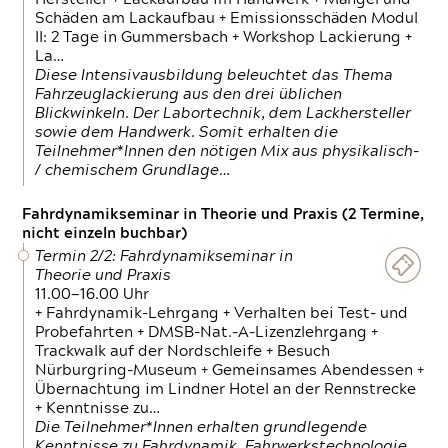
Schäden am Lackaufbau + Emissionsschäden Modul
II: 2 Tage in Gummersbach + Workshop Lackierung +
La…
Diese Intensivausbildung beleuchtet das Thema
Fahrzeuglackierung aus den drei üblichen
Blickwinkeln. Der Labortechnik, dem Lackhersteller
sowie dem Handwerk. Somit erhalten die
Teilnehmer*Innen den nötigen Mix aus physikalisch-
/ chemischem Grundlage…
Fahrdynamikseminar in Theorie und Praxis (2 Termine,
nicht einzeln buchbar)
Termin 2/2: Fahrdynamikseminar in
Theorie und Praxis
11.00—16.00 Uhr
+ Fahrdynamik-Lehrgang + Verhalten bei Test- und
Probefahrten + DMSB-Nat.-A-Lizenzlehrgang +
Trackwalk auf der Nordschleife + Besuch
Nürburgring-Museum + Gemeinsames Abendessen +
Übernachtung im Lindner Hotel an der Rennstrecke
+ Kenntnisse zu…
Die Teilnehmer*Innen erhalten grundlegende
Kenntnisse zu Fahrdynamik, Fahrwerkstechnologie,