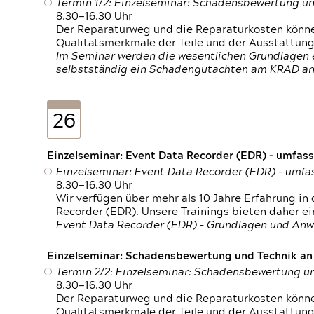
Termin 1/2: Einzelseminar: Schadensbewertung un
8.30—16.30 Uhr
Der Reparaturweg und die Reparaturkosten können
Qualitätsmerkmale der Teile und der Ausstattun
Im Seminar werden die wesentlichen Grundlagen e
selbstständig ein Schadengutachten am KRAD an
26
Einzelseminar: Event Data Recorder (EDR) – umfas
Einzelseminar: Event Data Recorder (EDR) – umf
8.30—16.30 Uhr
Wir verfügen über mehr als 10 Jahre Erfahrung i
Recorder (EDR). Unsere Trainings bieten daher ei
Event Data Recorder (EDR) – Grundlagen und An
Einzelseminar: Schadensbewertung und Technik an M
Termin 2/2: Einzelseminar: Schadensbewertung un
8.30—16.30 Uhr
Der Reparaturweg und die Reparaturkosten können
Qualitätsmerkmale der Teile und der Ausstattun