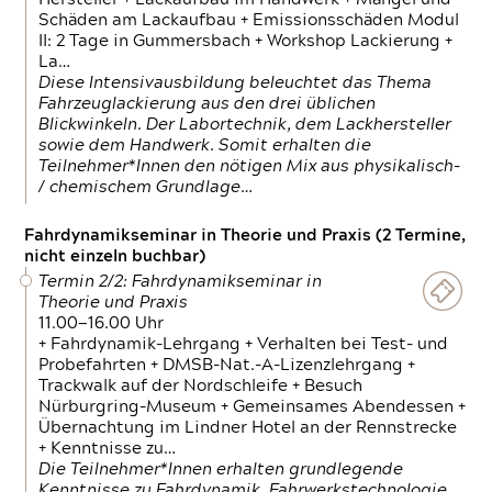
Schäden am Lackaufbau + Emissionsschäden Modul
II: 2 Tage in Gummersbach + Workshop Lackierung +
La…
Diese Intensivausbildung beleuchtet das Thema
Fahrzeuglackierung aus den drei üblichen
Blickwinkeln. Der Labortechnik, dem Lackhersteller
sowie dem Handwerk. Somit erhalten die
Teilnehmer*Innen den nötigen Mix aus physikalisch-
/ chemischem Grundlage…
Fahrdynamikseminar in Theorie und Praxis (2 Termine,
nicht einzeln buchbar)
Termin 2/2: Fahrdynamikseminar in
Theorie und Praxis
11.00—16.00 Uhr
+ Fahrdynamik-Lehrgang + Verhalten bei Test- und
Probefahrten + DMSB-Nat.-A-Lizenzlehrgang +
Trackwalk auf der Nordschleife + Besuch
Nürburgring-Museum + Gemeinsames Abendessen +
Übernachtung im Lindner Hotel an der Rennstrecke
+ Kenntnisse zu…
Die Teilnehmer*Innen erhalten grundlegende
Kenntnisse zu Fahrdynamik, Fahrwerkstechnologie,