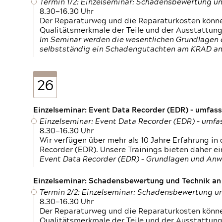
Termin 1/2: Einzelseminar: Schadensbewertung un
8.30—16.30 Uhr
Der Reparaturweg und die Reparaturkosten können
Qualitätsmerkmale der Teile und der Ausstattun
Im Seminar werden die wesentlichen Grundlagen e
selbstständig ein Schadengutachten am KRAD an
26
Einzelseminar: Event Data Recorder (EDR) – umfas
Einzelseminar: Event Data Recorder (EDR) – umf
8.30—16.30 Uhr
Wir verfügen über mehr als 10 Jahre Erfahrung i
Recorder (EDR). Unsere Trainings bieten daher ei
Event Data Recorder (EDR) – Grundlagen und An
Einzelseminar: Schadensbewertung und Technik an M
Termin 2/2: Einzelseminar: Schadensbewertung un
8.30—16.30 Uhr
Der Reparaturweg und die Reparaturkosten können
Qualitätsmerkmale der Teile und der Ausstattun