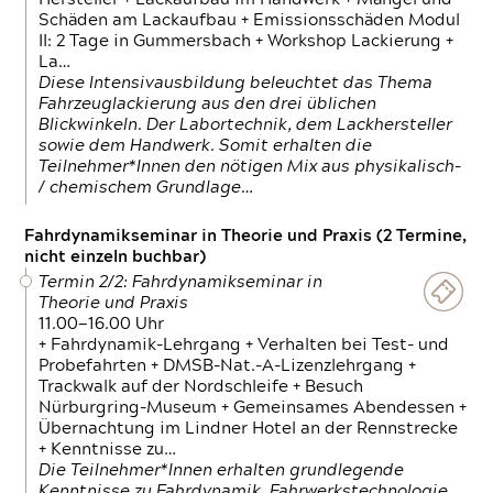
Schäden am Lackaufbau + Emissionsschäden Modul
II: 2 Tage in Gummersbach + Workshop Lackierung +
La…
Diese Intensivausbildung beleuchtet das Thema
Fahrzeuglackierung aus den drei üblichen
Blickwinkeln. Der Labortechnik, dem Lackhersteller
sowie dem Handwerk. Somit erhalten die
Teilnehmer*Innen den nötigen Mix aus physikalisch-
/ chemischem Grundlage…
Fahrdynamikseminar in Theorie und Praxis (2 Termine,
nicht einzeln buchbar)
Termin 2/2: Fahrdynamikseminar in
Theorie und Praxis
11.00—16.00 Uhr
+ Fahrdynamik-Lehrgang + Verhalten bei Test- und
Probefahrten + DMSB-Nat.-A-Lizenzlehrgang +
Trackwalk auf der Nordschleife + Besuch
Nürburgring-Museum + Gemeinsames Abendessen +
Übernachtung im Lindner Hotel an der Rennstrecke
+ Kenntnisse zu…
Die Teilnehmer*Innen erhalten grundlegende
Kenntnisse zu Fahrdynamik, Fahrwerkstechnologie,