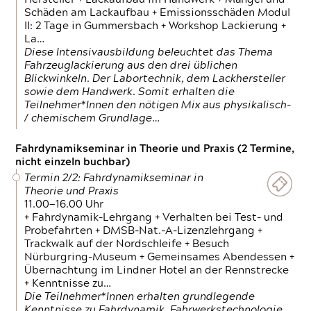
Schäden am Lackaufbau + Emissionsschäden Modul
II: 2 Tage in Gummersbach + Workshop Lackierung +
La…
Diese Intensivausbildung beleuchtet das Thema
Fahrzeuglackierung aus den drei üblichen
Blickwinkeln. Der Labortechnik, dem Lackhersteller
sowie dem Handwerk. Somit erhalten die
Teilnehmer*Innen den nötigen Mix aus physikalisch-
/ chemischem Grundlage…
Fahrdynamikseminar in Theorie und Praxis (2 Termine,
nicht einzeln buchbar)
Termin 2/2: Fahrdynamikseminar in
Theorie und Praxis
11.00—16.00 Uhr
+ Fahrdynamik-Lehrgang + Verhalten bei Test- und
Probefahrten + DMSB-Nat.-A-Lizenzlehrgang +
Trackwalk auf der Nordschleife + Besuch
Nürburgring-Museum + Gemeinsames Abendessen +
Übernachtung im Lindner Hotel an der Rennstrecke
+ Kenntnisse zu…
Die Teilnehmer*Innen erhalten grundlegende
Kenntnisse zu Fahrdynamik, Fahrwerkstechnologie,