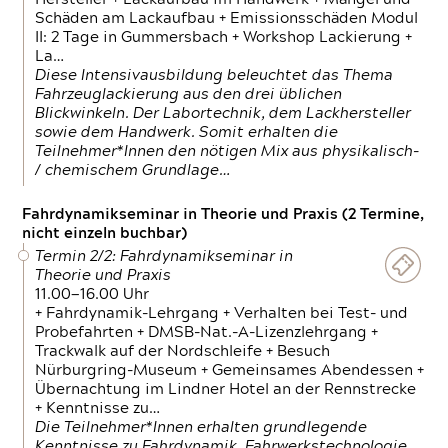
Schäden am Lackaufbau + Emissionsschäden Modul
II: 2 Tage in Gummersbach + Workshop Lackierung +
La…
Diese Intensivausbildung beleuchtet das Thema
Fahrzeuglackierung aus den drei üblichen
Blickwinkeln. Der Labortechnik, dem Lackhersteller
sowie dem Handwerk. Somit erhalten die
Teilnehmer*Innen den nötigen Mix aus physikalisch-
/ chemischem Grundlage…
Fahrdynamikseminar in Theorie und Praxis (2 Termine,
nicht einzeln buchbar)
Termin 2/2: Fahrdynamikseminar in
Theorie und Praxis
11.00—16.00 Uhr
+ Fahrdynamik-Lehrgang + Verhalten bei Test- und
Probefahrten + DMSB-Nat.-A-Lizenzlehrgang +
Trackwalk auf der Nordschleife + Besuch
Nürburgring-Museum + Gemeinsames Abendessen +
Übernachtung im Lindner Hotel an der Rennstrecke
+ Kenntnisse zu…
Die Teilnehmer*Innen erhalten grundlegende
Kenntnisse zu Fahrdynamik, Fahrwerkstechnologie,