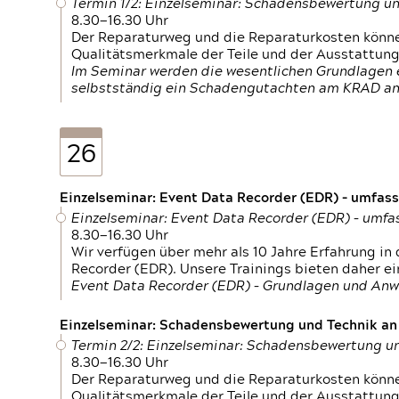
Termin 1/2: Einzelseminar: Schadensbewertung un
8.30—16.30 Uhr
Der Reparaturweg und die Reparaturkosten können
Qualitätsmerkmale der Teile und der Ausstattun
Im Seminar werden die wesentlichen Grundlagen e
selbstständig ein Schadengutachten am KRAD an
26
Einzelseminar: Event Data Recorder (EDR) – umfas
Einzelseminar: Event Data Recorder (EDR) – umf
8.30—16.30 Uhr
Wir verfügen über mehr als 10 Jahre Erfahrung i
Recorder (EDR). Unsere Trainings bieten daher ei
Event Data Recorder (EDR) – Grundlagen und An
Einzelseminar: Schadensbewertung und Technik an M
Termin 2/2: Einzelseminar: Schadensbewertung un
8.30—16.30 Uhr
Der Reparaturweg und die Reparaturkosten können
Qualitätsmerkmale der Teile und der Ausstattun