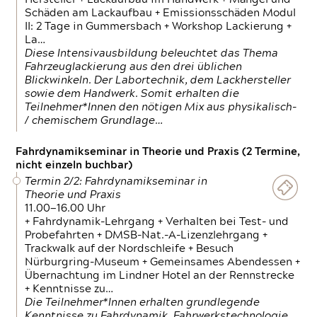
Schäden am Lackaufbau + Emissionsschäden Modul
II: 2 Tage in Gummersbach + Workshop Lackierung +
La…
Diese Intensivausbildung beleuchtet das Thema
Fahrzeuglackierung aus den drei üblichen
Blickwinkeln. Der Labortechnik, dem Lackhersteller
sowie dem Handwerk. Somit erhalten die
Teilnehmer*Innen den nötigen Mix aus physikalisch-
/ chemischem Grundlage…
Fahrdynamikseminar in Theorie und Praxis (2 Termine,
nicht einzeln buchbar)
Termin 2/2: Fahrdynamikseminar in
Theorie und Praxis
11.00—16.00 Uhr
+ Fahrdynamik-Lehrgang + Verhalten bei Test- und
Probefahrten + DMSB-Nat.-A-Lizenzlehrgang +
Trackwalk auf der Nordschleife + Besuch
Nürburgring-Museum + Gemeinsames Abendessen +
Übernachtung im Lindner Hotel an der Rennstrecke
+ Kenntnisse zu…
Die Teilnehmer*Innen erhalten grundlegende
Kenntnisse zu Fahrdynamik, Fahrwerkstechnologie,