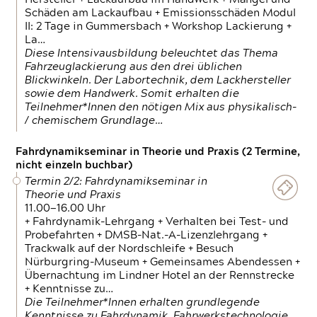
Schäden am Lackaufbau + Emissionsschäden Modul
II: 2 Tage in Gummersbach + Workshop Lackierung +
La…
Diese Intensivausbildung beleuchtet das Thema
Fahrzeuglackierung aus den drei üblichen
Blickwinkeln. Der Labortechnik, dem Lackhersteller
sowie dem Handwerk. Somit erhalten die
Teilnehmer*Innen den nötigen Mix aus physikalisch-
/ chemischem Grundlage…
Fahrdynamikseminar in Theorie und Praxis (2 Termine,
nicht einzeln buchbar)
Termin 2/2: Fahrdynamikseminar in
Theorie und Praxis
11.00—16.00 Uhr
+ Fahrdynamik-Lehrgang + Verhalten bei Test- und
Probefahrten + DMSB-Nat.-A-Lizenzlehrgang +
Trackwalk auf der Nordschleife + Besuch
Nürburgring-Museum + Gemeinsames Abendessen +
Übernachtung im Lindner Hotel an der Rennstrecke
+ Kenntnisse zu…
Die Teilnehmer*Innen erhalten grundlegende
Kenntnisse zu Fahrdynamik, Fahrwerkstechnologie,