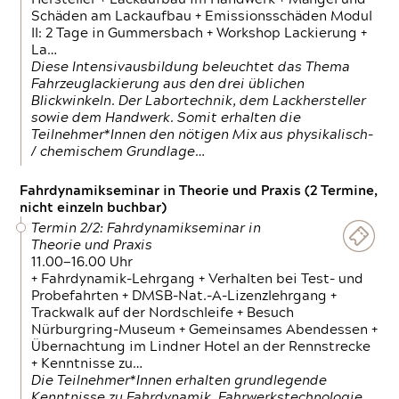
Schäden am Lackaufbau + Emissionsschäden Modul
II: 2 Tage in Gummersbach + Workshop Lackierung +
La…
Diese Intensivausbildung beleuchtet das Thema
Fahrzeuglackierung aus den drei üblichen
Blickwinkeln. Der Labortechnik, dem Lackhersteller
sowie dem Handwerk. Somit erhalten die
Teilnehmer*Innen den nötigen Mix aus physikalisch-
/ chemischem Grundlage…
Fahrdynamikseminar in Theorie und Praxis (2 Termine,
nicht einzeln buchbar)
Termin 2/2: Fahrdynamikseminar in
Theorie und Praxis
11.00—16.00 Uhr
+ Fahrdynamik-Lehrgang + Verhalten bei Test- und
Probefahrten + DMSB-Nat.-A-Lizenzlehrgang +
Trackwalk auf der Nordschleife + Besuch
Nürburgring-Museum + Gemeinsames Abendessen +
Übernachtung im Lindner Hotel an der Rennstrecke
+ Kenntnisse zu…
Die Teilnehmer*Innen erhalten grundlegende
Kenntnisse zu Fahrdynamik, Fahrwerkstechnologie,