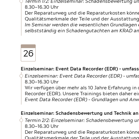
Termin 1/2: Einzelseminar: Schadensbewertung un
8.30—16.30 Uhr
Der Reparaturweg und die Reparaturkosten können
Qualitätsmerkmale der Teile und der Ausstattun
Im Seminar werden die wesentlichen Grundlagen e
selbstständig ein Schadengutachten am KRAD an
26
Einzelseminar: Event Data Recorder (EDR) – umfas
Einzelseminar: Event Data Recorder (EDR) – umf
8.30—16.30 Uhr
Wir verfügen über mehr als 10 Jahre Erfahrung i
Recorder (EDR). Unsere Trainings bieten daher ei
Event Data Recorder (EDR) – Grundlagen und An
Einzelseminar: Schadensbewertung und Technik an M
Termin 2/2: Einzelseminar: Schadensbewertung un
8.30—16.30 Uhr
Der Reparaturweg und die Reparaturkosten können
Qualitätsmerkmale der Teile und der Ausstattun