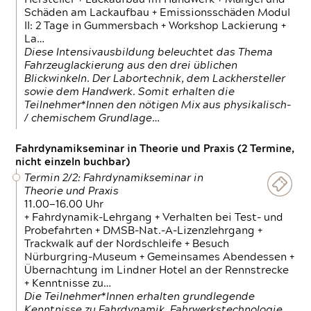
Schäden am Lackaufbau + Emissionsschäden Modul
II: 2 Tage in Gummersbach + Workshop Lackierung +
La…
Diese Intensivausbildung beleuchtet das Thema
Fahrzeuglackierung aus den drei üblichen
Blickwinkeln. Der Labortechnik, dem Lackhersteller
sowie dem Handwerk. Somit erhalten die
Teilnehmer*Innen den nötigen Mix aus physikalisch-
/ chemischem Grundlage…
Fahrdynamikseminar in Theorie und Praxis (2 Termine,
nicht einzeln buchbar)
Termin 2/2: Fahrdynamikseminar in
Theorie und Praxis
11.00—16.00 Uhr
+ Fahrdynamik-Lehrgang + Verhalten bei Test- und
Probefahrten + DMSB-Nat.-A-Lizenzlehrgang +
Trackwalk auf der Nordschleife + Besuch
Nürburgring-Museum + Gemeinsames Abendessen +
Übernachtung im Lindner Hotel an der Rennstrecke
+ Kenntnisse zu…
Die Teilnehmer*Innen erhalten grundlegende
Kenntnisse zu Fahrdynamik, Fahrwerkstechnologie,