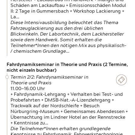
Schäden am Lackaufbau + Emissionsschäden Modul
II: 2 Tage in Gummersbach + Workshop Lackierung +
La…
Diese Intensivausbildung beleuchtet das Thema
Fahrzeuglackierung aus den drei üblichen
Blickwinkeln. Der Labortechnik, dem Lackhersteller
sowie dem Handwerk. Somit erhalten die
Teilnehmer*Innen den nötigen Mix aus physikalisch-
/ chemischem Grundlage…
Fahrdynamikseminar in Theorie und Praxis (2 Termine,
nicht einzeln buchbar)
Termin 2/2: Fahrdynamikseminar in
Theorie und Praxis
11.00—16.00 Uhr
+ Fahrdynamik-Lehrgang + Verhalten bei Test- und
Probefahrten + DMSB-Nat.-A-Lizenzlehrgang +
Trackwalk auf der Nordschleife + Besuch
Nürburgring-Museum + Gemeinsames Abendessen +
Übernachtung im Lindner Hotel an der Rennstrecke
+ Kenntnisse zu…
Die Teilnehmer*Innen erhalten grundlegende
Kenntnisse zu Fahrdynamik, Fahrwerkstechnologie,